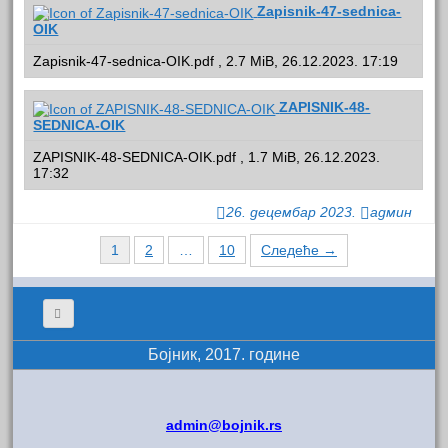
Zapisnik-47-sednica-
OIK
Zapisnik-47-sednica-OIK.pdf , 2.7 MiB, 26.12.2023. 17:19
ZAPISNIK-48-
SEDNICA-OIK
ZAPISNIK-48-SEDNICA-OIK.pdf , 1.7 MiB, 26.12.2023.
17:32
26. децембар 2023.
админ
Навигација
1
2
…
10
Следеће →
кроз
чланке
Бојник, 2017. године
admin@bojnik.rs