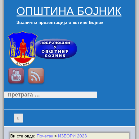
ОПШТИНА БОЈНИК
Званична презентација општине Бојник
Претрага
за:
Ви сте овде:
Почетак
>
ИЗБОРИ 2023