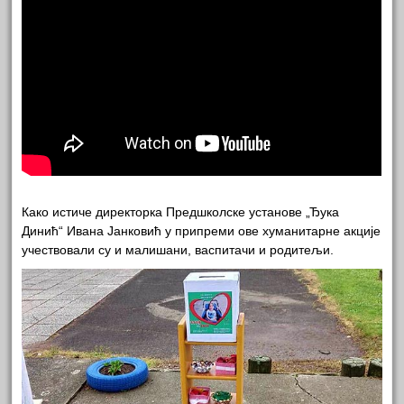
Како истиче директорка Предшколске установе „Ђука
Динић“ Ивана Јанковић у припреми ове хуманитарне акције
учествовали су и малишани, васпитачи и родитељи.