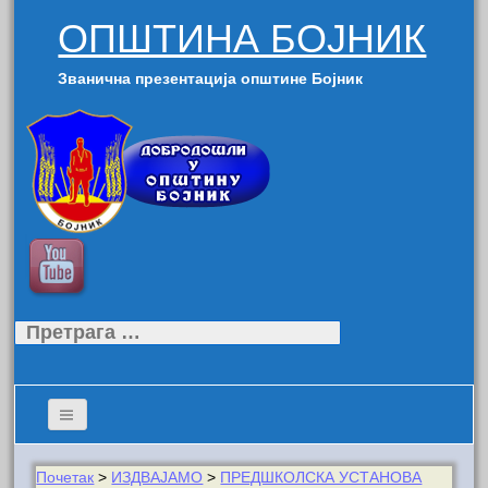
ОПШТИНА БОЈНИК
Званична презентација општине Бојник
Претрага
за:
Почетак
>
ИЗДВАЈАМО
>
ПРЕДШКОЛСКА УСТАНОВА