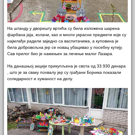
На штанду у дворишту вртића су била изложена шарена
фарбана јаја, колачи, као и многи украсни предмети које су
најмлађи радили заједно са васпитачима, а куповина је
била добровољна јер се новац убацивао у посебну кутију.
Сав прилог био је намењен за лечење малог Лазара.
На данашњој акцији прикупљена је свота од 33.930 динара
, што је за сваку похвалу јер су грађани Бојника показали
солидарност и хуманост на делу.