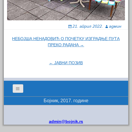
21. април 2022.
админ
Навигација
НЕБОЈША НЕНАДОВИЋ O ПОЧЕТКУ ИЗГРАДЊЕ ПУТА
ПРЕКО РАДАНА →
чланка
← ЈАВНИ ПОЗИВ
Бојник, 2017. године
admin@bojnik.rs