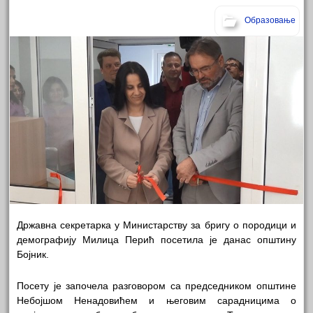
Образовање
Државна секретарка у Министарству за бригу о породици и
демографију Милица Перић посетила је данас општину
Бојник.
Посету је започела разговором са председником општине
Небојшом Ненадовићем и његовим сарадницима о