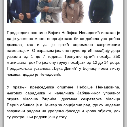
Председник општине Бојник Небојша Ненадовић истакао је
да је уложено много енергије како би се добила употребна
дозвола, као и да је вртић опремљен савременим
намештајем. Отварањем јаслене групе вртић похађају деца
узраста од 1 до 7 година. Тренутно вртић похађа 250
малишана, док ће јаслену групу похађати од 12 до 14 деце.
Предшколска установа „Ђука Динић“ у Бојнику нема листу
чекања, додао је Ненадовић.
У пратњи председника општине Небојше Ненадовића,
његових сарадника и начелника Јабланичког управног
округа Милоша Ћирића, државна секретарка Милица
Перић обишла је и Центар за социјални рад, где су недавно
завршени радови на уређењу фасаде и крова објекта, док
су унутрашњи радови још у току.