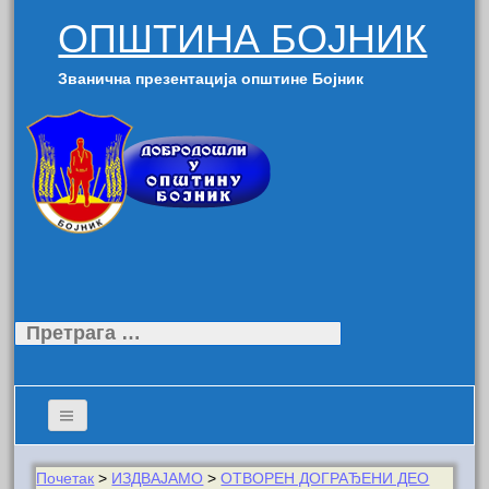
ОПШТИНА БОЈНИК
Званична презентација општине Бојник
Претрага
за:
Почетак
>
ИЗДВАЈАМО
>
ОТВОРЕН ДОГРАЂЕНИ ДЕО