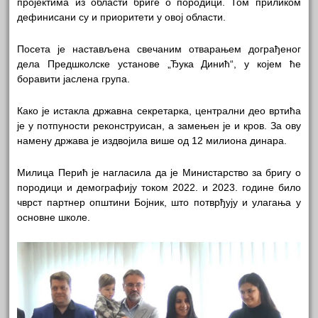
пројектима из области бриге о породици. Том приликом
дефинисани су и приоритети у овој области.
Посета је настављена свечаним отварањем дограђеног
дела Предшколске установе „Ђука Динић“, у којем ће
боравити јаслена група.
Како је истакла државна секретарка, централни део вртића
је у потпуности реконструисан, а замењен је и кров. За ову
намену држава је издвојила више од 12 милиона динара.
Милица Перић је нагласила да је Министарство за бригу о
породици и демографију током 2022. и 2023. године било
чврст партнер општини Бојник, што потврђују и улагања у
основне школе.